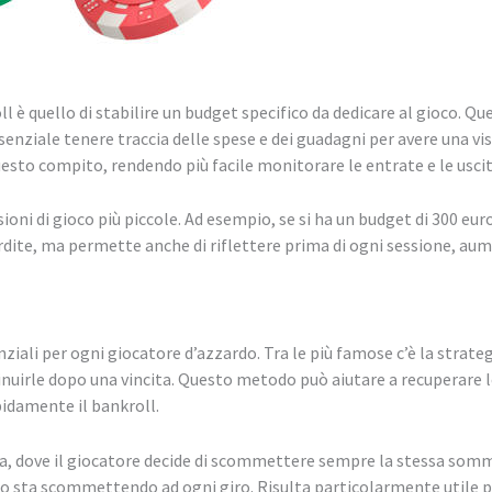
l è quello di stabilire un budget specifico da dedicare al gioco.
senziale tenere traccia delle spese e dei guadagni per avere una vis
questo compito, rendendo più facile monitorare le entrate e le uscit
ssioni di gioco più piccole. Ad esempio, se si ha un budget di 300 eu
rdite, ma permette anche di riflettere prima di ogni sessione, aum
iali per ogni giocatore d’azzardo. Tra le più famose c’è la strate
inuirle dopo una vincita. Questo metodo può aiutare a recuperare 
apidamente il bankroll.
a, dove il giocatore decide di scommettere sempre la stessa somm
o sta scommettendo ad ogni giro. Risulta particolarmente utile p