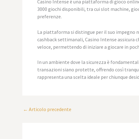
Casino Intense è una piattaforma di gioco online 
3000 giochi disponibili, tra cui slot machine, gi
preferenze.
La piattaforma si distingue per il suo impegno 
cashback settimanali, Casino Intense assicura ch
veloce, permettendo di iniziare a giocare in poch
In un ambiente dove la sicurezza è fondamentale
transazioni siano protette, offrendo così tranqui
rappresenta una scelta ideale per chiunque deside
←
Articolo precedente