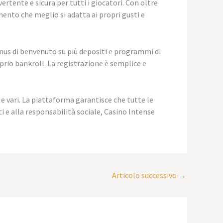
rtente e sicura per tutti i giocatori. Con oltre
imento che meglio si adatta ai propri gusti e
nus di benvenuto su più depositi e programmi di
prio bankroll. La registrazione è semplice e
 vari. La piattaforma garantisce che tutte le
i e alla responsabilità sociale, Casino Intense
Articolo successivo
→