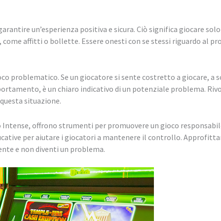
garantire un’esperienza positiva e sicura. Ciò significa giocare sol
e, come affitti o bollette. Essere onesti con se stessi riguardo al
 gioco problematico. Se un giocatore si sente costretto a giocar
ortamento, è un chiaro indicativo di un potenziale problema. Rivol
 questa situazione.
 Intense, offrono strumenti per promuovere un gioco responsabile
ucative per aiutare i giocatori a mantenere il controllo. Approfitt
tente e non diventi un problema.