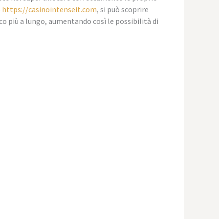
o
https://casinointenseit.com
, si può scoprire
co più a lungo, aumentando così le possibilità di