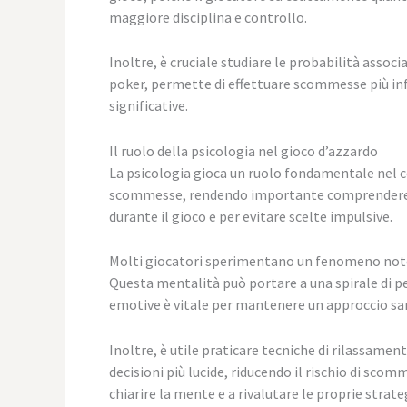
maggiore disciplina e controllo.
Inoltre, è cruciale studiare le probabilità associ
poker, permette di effettuare scommesse più info
significative.
Il ruolo della psicologia nel gioco d’azzardo
La psicologia gioca un ruolo fondamentale nel c
scommesse, rendendo importante comprendere ques
durante il gioco e per evitare scelte impulsive.
Molti giocatori sperimentano un fenomeno noto 
Questa mentalità può portare a una spirale di per
emotive è vitale per mantenere un approccio san
Inoltre, è utile praticare tecniche di rilassame
decisioni più lucide, riducendo il rischio di s
chiarire la mente e a rivalutare le proprie strate