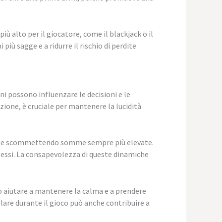
iù alto per il giocatore, come il blackjack o il
iù sagge e a ridurre il rischio di perdite
 possono influenzare le decisioni e le
ione, è cruciale per mantenere la lucidità
rdite scommettendo somme sempre più elevate.
d essi. La consapevolezza di queste dinamiche
no aiutare a mantenere la calma e a prendere
are durante il gioco può anche contribuire a