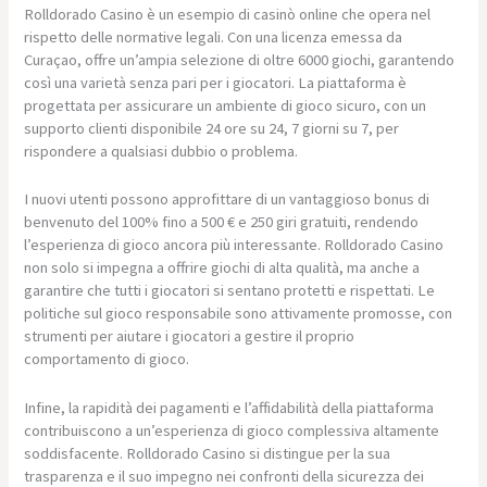
Rolldorado Casino è un esempio di casinò online che opera nel
rispetto delle normative legali. Con una licenza emessa da
Curaçao, offre un’ampia selezione di oltre 6000 giochi, garantendo
così una varietà senza pari per i giocatori. La piattaforma è
progettata per assicurare un ambiente di gioco sicuro, con un
supporto clienti disponibile 24 ore su 24, 7 giorni su 7, per
rispondere a qualsiasi dubbio o problema.
I nuovi utenti possono approfittare di un vantaggioso bonus di
benvenuto del 100% fino a 500 € e 250 giri gratuiti, rendendo
l’esperienza di gioco ancora più interessante. Rolldorado Casino
non solo si impegna a offrire giochi di alta qualità, ma anche a
garantire che tutti i giocatori si sentano protetti e rispettati. Le
politiche sul gioco responsabile sono attivamente promosse, con
strumenti per aiutare i giocatori a gestire il proprio
comportamento di gioco.
Infine, la rapidità dei pagamenti e l’affidabilità della piattaforma
contribuiscono a un’esperienza di gioco complessiva altamente
soddisfacente. Rolldorado Casino si distingue per la sua
trasparenza e il suo impegno nei confronti della sicurezza dei