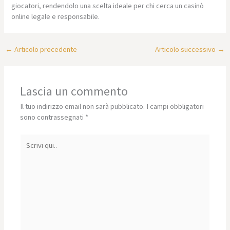
giocatori, rendendolo una scelta ideale per chi cerca un casinò
online legale e responsabile.
←
Articolo precedente
Articolo successivo
→
Lascia un commento
Il tuo indirizzo email non sarà pubblicato.
I campi obbligatori
sono contrassegnati
*
Scrivi
qui..