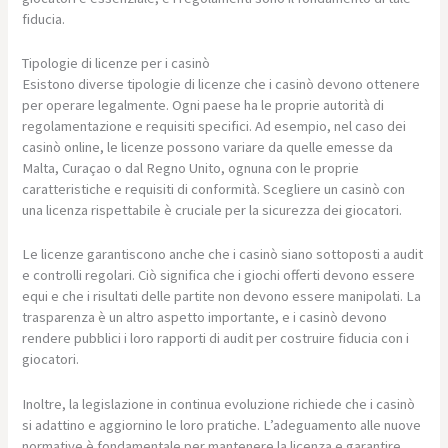
fiducia.
Tipologie di licenze per i casinò
Esistono diverse tipologie di licenze che i casinò devono ottenere
per operare legalmente. Ogni paese ha le proprie autorità di
regolamentazione e requisiti specifici. Ad esempio, nel caso dei
casinò online, le licenze possono variare da quelle emesse da
Malta, Curaçao o dal Regno Unito, ognuna con le proprie
caratteristiche e requisiti di conformità. Scegliere un casinò con
una licenza rispettabile è cruciale per la sicurezza dei giocatori.
Le licenze garantiscono anche che i casinò siano sottoposti a audit
e controlli regolari. Ciò significa che i giochi offerti devono essere
equi e che i risultati delle partite non devono essere manipolati. La
trasparenza è un altro aspetto importante, e i casinò devono
rendere pubblici i loro rapporti di audit per costruire fiducia con i
giocatori.
Inoltre, la legislazione in continua evoluzione richiede che i casinò
si adattino e aggiornino le loro pratiche. L’adeguamento alle nuove
normative è fondamentale per mantenere la licenza e garantire