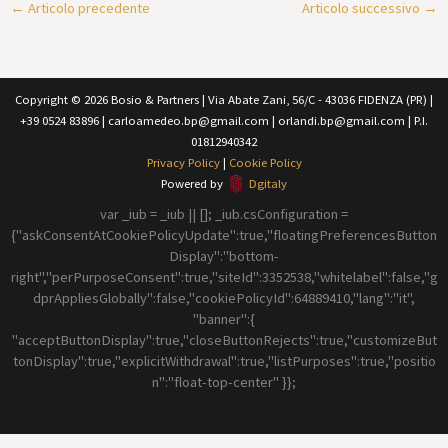
←
Articolo precedente
Articolo successivo
→
Copyright © 2026 Bosio & Partners | Via Abate Zani, 56/C - 43036 FIDENZA (PR) |
+39 0524 83896 | carloamedeo.bp@gmail.com | orlandi.bp@gmail.com | P.I.
01812940342
Privacy Policy
|
Cookie Policy
Powered by
Dgitaly
var _iub = _iub || []; _iub.csConfiguration =
{"askConsentAtCookiePolicyUpdate":true,"floatingPreferencesButton
Display":"bottom-
right","perPurposeConsent":true,"siteId":3352538,"whitelabel":false,"g
dprAppliesGlobally":false,"cookiePolicyId":64889410,"lang":"it",
"banner":{
"acceptButtonDisplay":true,"closeButtonRejects":true,"customizeBut
tonDisplay":true,"explicitWithdrawal":true,"listPurposes":true,"positio
n":"float-top-center" }};