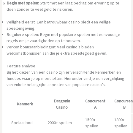
Begin met spelen:
Start met een laag bedrag om ervaring op te
doen zonder te veel geld te riskeren.
Veiligheid eerst: Een betrouwbaar casino biedt een veilige
speelomgeving.
Reguliere spellen: Begin met populaire spellen met eenvoudige
regels om je vaardigheden op te bouwen.
Verken bonusaanbiedingen: Veel casino’s bieden
welkomstbonussen aan die je extra speeltegoed geven.
Feature analyse
Bij het kiezen van een casino zijn er verschillende kenmerken en
functies waar je op moet letten. Hieronder vind je een vergelijking
van enkele belangrijke aspecten van populaire casino’s.
Dragonia
Concurrent
Concurren
Kenmerk
Casino
A
B
1500+
1800+
Spelaanbod
2000+ spellen
spellen
spellen