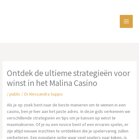
Vai
al
contenuto
Ontdek de ultieme strategieën voor
winst in het Malina Casino
/
public
/ Di
Alessandra Suppo
Als je op zoek bent naar de beste manieren om te winnen in een
casino, ben je hier aan het juiste adres. In deze gids verkennen we
verschillende strategieën en tips om je kansen op winst te
maximaliseren. Of je nu een novice bent of een ervaren speler, er
zijn altijd nieuwe inzichten te ontdekken die je spelervaring zullen
verbeteren. Een populaire optie waar veel spelers naar kijken, is