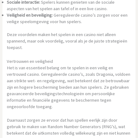
Sociale interactie:
Spelers kunnen genieten van de sociale
aspecten van het spelen aan tafel of in een live casino.
Veiligheid en beveiliging:
Gereguleerde casino’s zorgen voor een
veilige speelomgeving voor hun spelers.
Deze voordelen maken het spelen in een casino niet alleen
spannend, maar ook voordelig, vooral als je de juiste strategieën
toepast.
Vertrouwen en veiligheid
Het is van essentieel belang om te spelen in een veilig en
vertrouwd casino. Gereguleerde casino’s, zoals Dragonia, voldoen
aan strikte wet- en regelgeving, wat betekent dat ze betrouwbaar
zijn en hogere bescherming bieden aan hun spelers. Ze gebruiken
geavanceerde beveiligingstechnologieën om persoonlijke
informatie en financiële gegevens te beschermen tegen
ongeoorloofde toegang.
Daarnaast zorgen ze ervoor dat hun spellen eerlijk zijn door
gebruik te maken van Random Number Generators (RNG’s), wat
betekent dat de uitkomsten volledig willekeurig zijn en niet kunnen