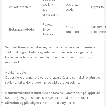
000 kr +
Opptil 20
Velkomstbonus
Opptil 15 
350
000 kr
gratisspinn
Revolut,
Kort, E-
Bankoverf
Betalingsmetoder
Bitcoin,
lommebøker
E-lommeb
Ethereum
Som det fremgår av tabellen, har Lizaro Casino et imponerende
spillutvalg og en betydelig velkomstbonus, noe som gir det et
konkurransefortrinn sammenlignet med andre alternativer på
markedet.
Nøkkelfordeler
Det er flere grunner til å vurdere Lizaro Casino som ditt foretrukne
spillalternativ. Her er noen av de viktigste fordelene:
Generøs velkomstbonus:
Med en total velkomstbonus på opptil 30
000 kr og 350 gratisspinn, kan nye spillere få en sterk start.
Sikkerhet og pålitelighet:
Plattformen tilbyr sikre