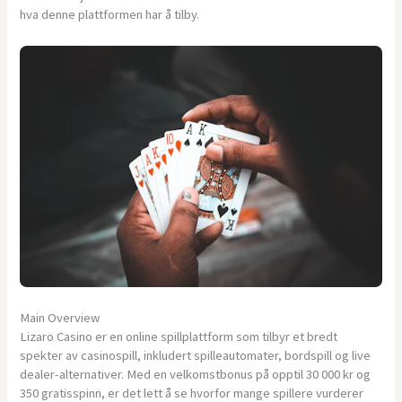
hva denne plattformen har å tilby.
Main Overview
Lizaro Casino er en online spillplattform som tilbyr et bredt
spekter av casinospill, inkludert spilleautomater, bordspill og live
dealer-alternativer. Med en velkomstbonus på opptil 30 000 kr og
350 gratisspinn, er det lett å se hvorfor mange spillere vurderer