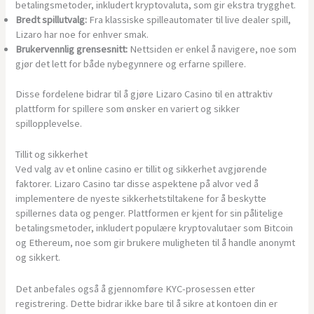
betalingsmetoder, inkludert kryptovaluta, som gir ekstra trygghet.
Bredt spillutvalg:
Fra klassiske spilleautomater til live dealer spill,
Lizaro har noe for enhver smak.
Brukervennlig grensesnitt:
Nettsiden er enkel å navigere, noe som
gjør det lett for både nybegynnere og erfarne spillere.
Disse fordelene bidrar til å gjøre Lizaro Casino til en attraktiv
plattform for spillere som ønsker en variert og sikker
spillopplevelse.
Tillit og sikkerhet
Ved valg av et online casino er tillit og sikkerhet avgjørende
faktorer. Lizaro Casino tar disse aspektene på alvor ved å
implementere de nyeste sikkerhetstiltakene for å beskytte
spillernes data og penger. Plattformen er kjent for sin pålitelige
betalingsmetoder, inkludert populære kryptovalutaer som Bitcoin
og Ethereum, noe som gir brukere muligheten til å handle anonymt
og sikkert.
Det anbefales også å gjennomføre KYC-prosessen etter
registrering. Dette bidrar ikke bare til å sikre at kontoen din er