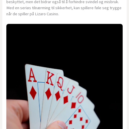
beskyttet, men det bidrar også til å forhindre svindel og misbruk.
Med en seriøs tilnærming til sikkerhet, kan spillere føle seg trygge
når de spiller på Lizaro Casino.