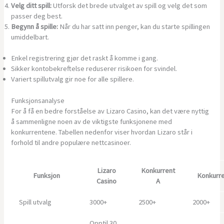
Velg ditt spill:
Utforsk det brede utvalget av spill og velg det som
passer deg best.
Begynn å spille:
Når du har satt inn penger, kan du starte spillingen
umiddelbart.
Enkel registrering gjør det raskt å komme i gang.
Sikker kontobekreftelse reduserer risikoen for svindel.
Variert spillutvalg gir noe for alle spillere.
Funksjonsanalyse
For å få en bedre forståelse av Lizaro Casino, kan det være nyttig
å sammenligne noen av de viktigste funksjonene med
konkurrentene. Tabellen nedenfor viser hvordan Lizaro står i
forhold til andre populære nettcasinoer.
Lizaro
Konkurrent
Funksjon
Konkurre
Casino
A
Spill utvalg
3000+
2500+
2000+
Opptil 30