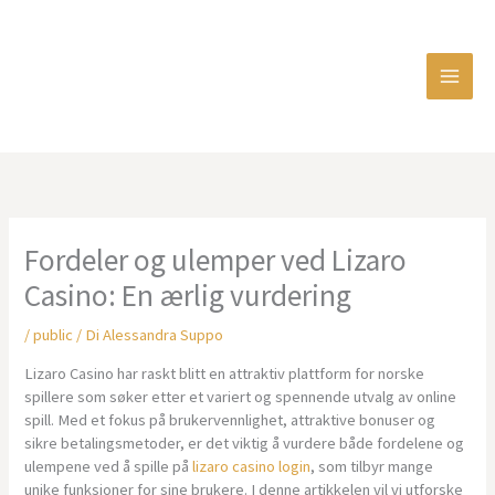
Vai
al
contenuto
Fordeler og ulemper ved Lizaro
Casino: En ærlig vurdering
/
public
/ Di
Alessandra Suppo
Lizaro Casino har raskt blitt en attraktiv plattform for norske
spillere som søker etter et variert og spennende utvalg av online
spill. Med et fokus på brukervennlighet, attraktive bonuser og
sikre betalingsmetoder, er det viktig å vurdere både fordelene og
ulempene ved å spille på
lizaro casino login
, som tilbyr mange
unike funksjoner for sine brukere. I denne artikkelen vil vi utforske