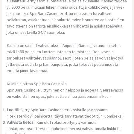
suunniteltu erityisesti suomalaiselle pelaajakunnalle. Kasino tarjoaa
yli 9000 peliä, mukaan lukien monia suosittuja kolikkopelejä ja live-
jakajapelejä. SpinBara Casino erottuu edukseen turvallisen
pelialustan, asiakastuen ja houkuttelevien bonusten ansiosta. Sen
tavoitteena on tarjota ensiluokkaista viihdettä ja asiakaspalvelua,
joka on saatavilla 24/7 suomeksi.
Kasino on saanut vahvistuksen Anjouan iGaming-viranomaiselta,
mikä lisää pelaajien luottamusta sen toimintaan. Bonukset ja
tarjoukset vaihtelevat säännöllisesti, joten pelaajat voivat hyötyä
jatkuvista eduista ja kampanjoista, jotka tekevät pelaamisesta
entistä jännittävämpää.
Kuinka aloittaa SpinBara Casinolla
SpinBara Casinolle liittyminen on helppoa ja nopeaa. Seuraavassa
on vaiheittainen opas, joka auttaa sinua pääsemään alkuun:
Luo tili:
Siirry SpinBara Casinon verkkosivulle ja napsauta
“Rekisteröidy” painiketta, täytä tarvittavat tiedot tilin luomiseksi.
Vahvista tietosi:
Kun olet rekisteröitynyt, varmista
sähköpostiosoitteesi tai puhelinnumerosi vahvistamalla linkki tai