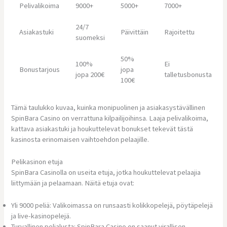
Pelivalikoima
9000+
5000+
7000+
24/7
Asiakastuki
Päivittäin
Rajoitettu
suomeksi
50%
100%
Ei
Bonustarjous
jopa
jopa 200€
talletusbonusta
100€
Tämä taulukko kuvaa, kuinka monipuolinen ja asiakasystävällinen
SpinBara Casino on verrattuna kilpailijoihinsa. Laaja pelivalikoima,
kattava asiakastuki ja houkuttelevat bonukset tekevät tästä
kasinosta erinomaisen vaihtoehdon pelaajille.
Pelikasinon etuja
SpinBara Casinolla on useita etuja, jotka houkuttelevat pelaajia
liittymään ja pelaamaan. Näitä etuja ovat:
Yli 9000 peliä: Valikoimassa on runsaasti kolikkopelejä, pöytäpelejä
ja live-kasinopelejä.
Turvallinen pelialusta: SpinBara Casino on saanut virallisen