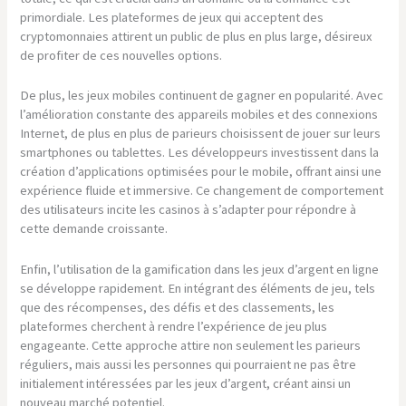
primordiale. Les plateformes de jeux qui acceptent des
cryptomonnaies attirent un public de plus en plus large, désireux
de profiter de ces nouvelles options.
De plus, les jeux mobiles continuent de gagner en popularité. Avec
l’amélioration constante des appareils mobiles et des connexions
Internet, de plus en plus de parieurs choisissent de jouer sur leurs
smartphones ou tablettes. Les développeurs investissent dans la
création d’applications optimisées pour le mobile, offrant ainsi une
expérience fluide et immersive. Ce changement de comportement
des utilisateurs incite les casinos à s’adapter pour répondre à
cette demande croissante.
Enfin, l’utilisation de la gamification dans les jeux d’argent en ligne
se développe rapidement. En intégrant des éléments de jeu, tels
que des récompenses, des défis et des classements, les
plateformes cherchent à rendre l’expérience de jeu plus
engageante. Cette approche attire non seulement les parieurs
réguliers, mais aussi les personnes qui pourraient ne pas être
initialement intéressées par les jeux d’argent, créant ainsi un
nouveau marché potentiel.