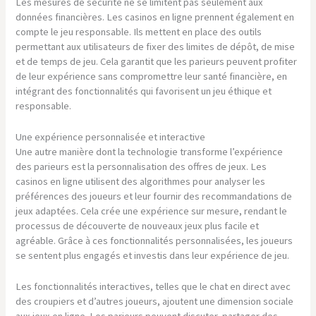
Les mesures de sécurité ne se limitent pas seulement aux
données financières. Les casinos en ligne prennent également en
compte le jeu responsable. Ils mettent en place des outils
permettant aux utilisateurs de fixer des limites de dépôt, de mise
et de temps de jeu. Cela garantit que les parieurs peuvent profiter
de leur expérience sans compromettre leur santé financière, en
intégrant des fonctionnalités qui favorisent un jeu éthique et
responsable.
Une expérience personnalisée et interactive
Une autre manière dont la technologie transforme l’expérience
des parieurs est la personnalisation des offres de jeux. Les
casinos en ligne utilisent des algorithmes pour analyser les
préférences des joueurs et leur fournir des recommandations de
jeux adaptées. Cela crée une expérience sur mesure, rendant le
processus de découverte de nouveaux jeux plus facile et
agréable. Grâce à ces fonctionnalités personnalisées, les joueurs
se sentent plus engagés et investis dans leur expérience de jeu.
Les fonctionnalités interactives, telles que le chat en direct avec
des croupiers et d’autres joueurs, ajoutent une dimension sociale