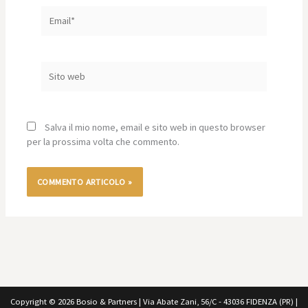
Email*
Sito
web
Salva il mio nome, email e sito web in questo browser
per la prossima volta che commento.
Copyright © 2026 Bosio & Partners | Via Abate Zani, 56/C - 43036 FIDENZA (PR) |